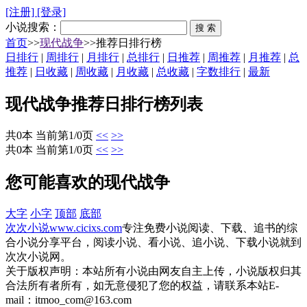
[注册]
[登录]
小说搜索：
首页
>>
现代战争
>>推荐日排行榜
日排行
|
周排行
|
月排行
|
总排行
|
日推荐
|
周推荐
|
月推荐
|
总
推荐
|
日收藏
|
周收藏
|
月收藏
|
总收藏
|
字数排行
|
最新
现代战争推荐日排行榜列表
共0本 当前第1/0页
<<
>>
共0本 当前第1/0页
<<
>>
您可能喜欢的现代战争
大字
小字
顶部
底部
次次小说
www.cicixs.com
专注免费小说阅读、下载、追书的综
合小说分享平台，阅读小说、看小说、追小说、下载小说就到
次次小说网。
关于版权声明：本站所有小说由网友自主上传，小说版权归其
合法所有者所有，如无意侵犯了您的权益，请联系本站E-
mail：itmoo_com@163.com