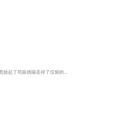
拾起了苟延残喘丢掉了仅留的...