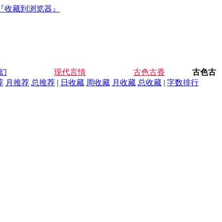
『收藏到浏览器』
幻
现代言情
古色古香
古色古
荐
月推荐
总推荐
|
日收藏
周收藏
月收藏
总收藏
|
字数排行