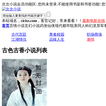
次次小说会员功能区: 您尚未登录,不能使用书架和书签功能! 您
本站域名，
cicixs.com
，客官记好，常来看看！！
最新电影在线
首页
言情小说
玄幻小说
武侠仙侠
现代都市
耽美同人
科幻灵异
军
古代宫廷
青春校园
职场商场
江湖情仇
品味人生
激情
古色古香小说列表