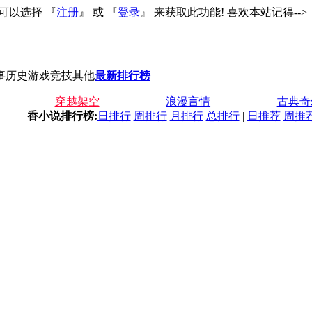
可以选择 『
注册
』 或 『
登录
』 来获取此功能! 喜欢本站记得-->
事历史
游戏竞技
其他
最新
排行榜
穿越架空
浪漫言情
古典奇
香小说排行榜:
日排行
周排行
月排行
总排行
|
日推荐
周推