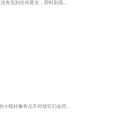
中没有见到任何星光，而时刻高...
小怪好像有点不对劲它们会挖...