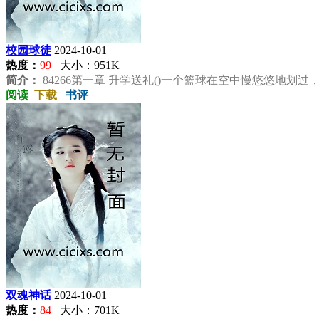
校园球徒
2024-10-01
热度：
99
大小：951K
简介：
84266第一章 升学送礼()一个篮球在空中慢悠悠地划过，
阅读
下载
书评
双魂神话
2024-10-01
热度：
84
大小：701K