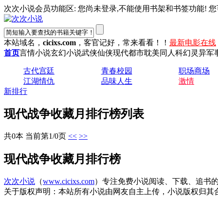
次次小说会员功能区: 您尚未登录,不能使用书架和书签功能! 您
本站域名，
cicixs.com
，客官记好，常来看看！！
最新电影在线
首页
言情小说
玄幻小说
武侠仙侠
现代都市
耽美同人
科幻灵异
军
古代宫廷
青春校园
职场商场
江湖情仇
品味人生
激情
新排行
现代战争收藏月排行榜列表
共0本 当前第1/0页
<<
>>
现代战争收藏月排行榜
次次小说
（
www.cicixs.com
）专注免费小说阅读、下载、追书的
关于版权声明：本站所有小说由网友自主上传，小说版权归其