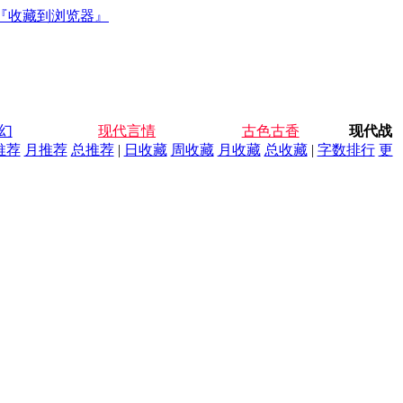
『收藏到浏览器』
幻
现代言情
古色古香
现代战
推荐
月推荐
总推荐
|
日收藏
周收藏
月收藏
总收藏
|
字数排行
更