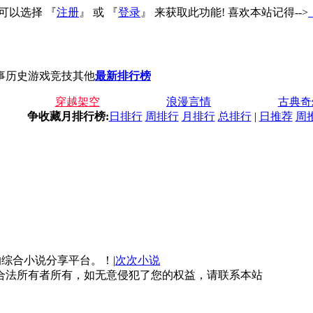
可以选择 『
注册
』 或 『
登录
』 来获取此功能! 喜欢本站记得-->
事历史
游戏竞技
其他
最新
排行榜
穿越架空
浪漫言情
古典奇
争收藏月排行榜:
日排行
周排行
月排行
总排行
|
日推荐
周
综合小说分享平台。！|
次次小说
合法所有者所有，如无意侵犯了您的权益，请联系本站