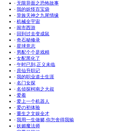
·
无限异面之恐怖故事
·
我的妖怪百宝袋
·
异族天神之九尾情缘
·
机械全宇宙
·
闹市西游
·
回到过去变成鼠
·
奇石秘修录
·
星球意志
·
男配个个是戏精
·
女配黑化了
·
午时已到,正义未临
·
庶仙升职记
·
我的职业道士生涯
·
名门女探
·
名侦探柯南之大叔
·
爱着
·
爱上一个机器人
·
爱の初体验
·
重生之文娱全才
·
我用一生做赌,你怎舍得我输
·
妖媚魔法师