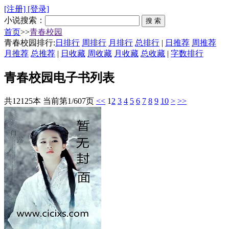
[注册]
[登录]
小说搜索：
首页
>>
青春校园
青春校园排行:
日排行
周排行
月排行
总排行
|
日推荐
周推荐
月推荐
总推荐
|
日收藏
周收藏
月收藏
总收藏
|
字数排行
青春校园电子书列表
共12125本 当前第1/607页
<<
1
2
3
4
5
6
7
8
9
10
>
>>