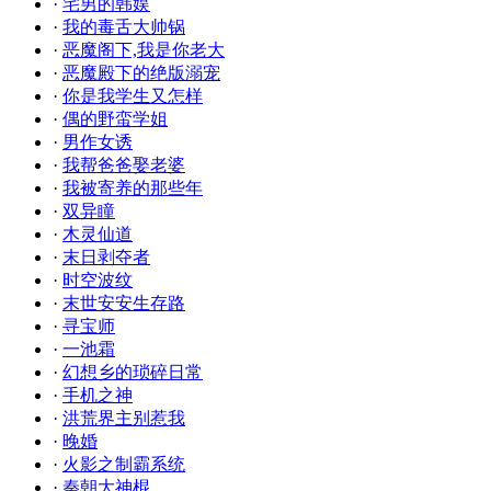
·
宅男的韩娱
·
我的毒舌大帅锅
·
恶魔阁下,我是你老大
·
恶魔殿下的绝版溺宠
·
你是我学生又怎样
·
偶的野蛮学姐
·
男作女诱
·
我帮爸爸娶老婆
·
我被寄养的那些年
·
双异瞳
·
木灵仙道
·
末日剥夺者
·
时空波纹
·
末世安安生存路
·
寻宝师
·
一池霜
·
幻想乡的琐碎日常
·
手机之神
·
洪荒界主别惹我
·
晚婚
·
火影之制霸系统
·
秦朝大神棍