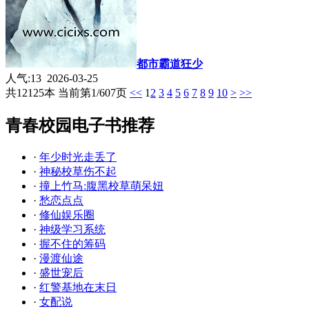
都市霸道狂少
人气:13 2026-03-25
共12125本 当前第1/607页
<<
1
2
3
4
5
6
7
8
9
10
>
>>
青春校园电子书推荐
·
年少时光走丢了
·
神秘校草伤不起
·
撞上竹马:腹黑校草萌呆妞
·
愁恋点点
·
修仙娱乐圈
·
神级学习系统
·
握不住的筹码
·
漫渡仙途
·
盛世宠后
·
红警基地在末日
·
女配说