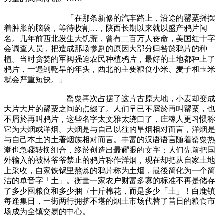
「在那条新修的汽车路上，沿途的罂粟摇摆
着肿胀的脑袋，等待收割…，陕西长期以来就以盛产鸦片闻
名。几年前西北发生大饥荒，曾有二百万人丧命，美国红十字
会调查人员，把造成那场惨剧的原因大部分归咎於鸦片的种
植。当时贪婪的军阀强迫农民种植鸦片，最好的土地都种上了
鸦片，一遇到乾旱的年头，西北的主要粮食小米、麦子和玉米
就会严重短缺。」
罂粟再次占据了这片古原大地，小麦却变成
大片大片的罂粟之间的点缀了。人们早已不屑於再叫罂粟，也
不屑於再叫鸦片，这些名字太文雅太绕口了，庄稼人更习惯称
它为大烟或洋烟。大烟是与自己以往的旱烟相对而言，洋烟是
与自己本土的土著烟族相对而言。丰富的汉语语言随着罂粟热
潮也急骤转换组合，终於创造出最耀眼的文字：人们先前把国
外输入的被林爷爷禁止的鸦片称作洋烟，现在却把从自家土地
上采收，自家铁锅里熬炼的鸦片称为土烟，最後简化为一个简
洁的单音字「土」。衡量一家农户财富多寡的标准不再是储存
了多少囤粮食和多少捆（十斤棉花，而是多少「土」！白鹿镇
每逢集日，一街两行拥挤不堪的烟土市场代替了昔日的粮食市
场成为全镇交易的中心。