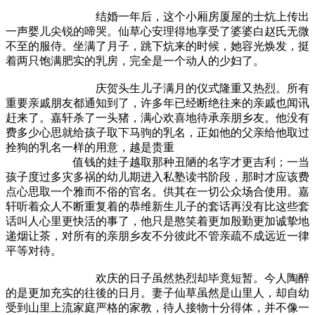
结婚一年后，这个小厢房厦屋的士炕上传出
一声婴儿尖锐的啼哭。仙草心安理得地享受了婆婆白赵氏无微
不至的服侍。坐满了月子，跳下炕来的时候，她容光焕发，挺
着两只饱满肥实的乳房，完全是一个动人的少妇了。
庆贺头生儿子满月的仪式隆重又热烈。所有
重要亲戚朋友都通知到了，许多年已经断绝往来的亲戚也闻讯
赶来了。嘉轩杀了一头猪，满心欢喜地待承亲朋乡友。他没有
费多少心思就给孩子取下马驹的乳名，正如他的父亲给他取过
拴狗的乳名一样的用意，越是贵重
值钱的娃子越取那种丑陋的名字才更吉利；一当
孩子度过多灾多祸的幼儿期进入私塾读书阶段，那时才应该费
点心思取一个雅而不俗的官名。供其在一切公众场合使用。嘉
轩听着众人不断重复着的恭维新生儿子的套话再没有比这些套
话叫人心里更快活的事了，他只是憨笑着更加殷勤更加诚挚地
递烟让茶，对所有的亲朋乡友不分彼此不管亲疏不成远近一律
平等对待。
欢庆的日子虽然热烈却毕竟短暂。今人陶醉
的是更加充实的往後的日月。妻子仙草虽然是山里人，却自幼
受到山里上流家庭严格的家教，待人接物十分得体，并不像一