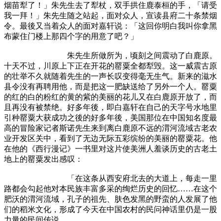
烟苗犁了！」朱先生去了犁杖，双手拱住鹿泰桓的手，「请受
我一拜！」朱先生随之站起，面对众人，宣读县府二十条禁烟
令。最後又当着众人的面对嘉轩说：「这回你明白我叫你拿黑
布蒙住门楼上那四个字的用意了吧？」
朱先生所做所为，顷刻之间震动了白鹿原。
十天不过，川原上下正在开花的罂粟全都犁毁。这一威震古原
的壮举不久就随着先生的一声长叹变得毫无生气。新来的滋水
县令没有再聘用他，而是把这一肥缺送给了另外一个人。罂粟
的红的白的粉红的黄的紫的美丽的花儿又在白鹿原开放了，而
且再没有被禁绝。好多年後，即白嘉轩在自己的天字号水地里
引种罂粟大获成功之後的好多年後，美国那位在中国知名度最
高的冒险家记者斯诺先生来到离白鹿原不远的渭河流域古老农
业开发区关中，看到了无边无际五彩缤纷的美丽的罂粟花。他
在他的《西行漫记》一书里对这片使美洲人羞谈历史的古老土
地上的罂粟发出感叹：
「在这条从西安府北去的大道上，每走一里
路都会勾起他对本民族丰富多采的绚烂历史的回忆……在这个
肥沃的渭河流域，孔子的祖先、肤色发黑的野蛮的人发展了他
们的稻米文化，形成了今天在中国农村的民问神话里仍是一股
力量的民间传说。……