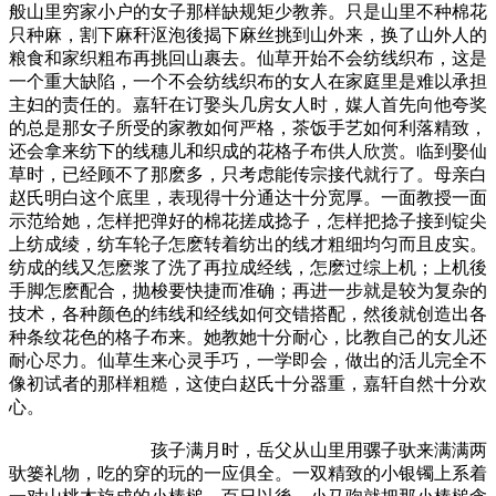
般山里穷家小户的女子那样缺规矩少教养。只是山里不种棉花
只种麻，割下麻秆沤泡後揭下麻丝挑到山外来，换了山外人的
粮食和家织粗布再挑回山裹去。仙草开始不会纺线织布，这是
一个重大缺陷，一个不会纺线织布的女人在家庭里是难以承担
主妇的责任的。嘉轩在订娶头几房女人时，媒人首先向他夸奖
的总是那女子所受的家教如何严格，茶饭手艺如何利落精致，
还会拿来纺下的线穗儿和织成的花格子布供人欣赏。临到娶仙
草时，已经顾不了那麽多，只考虑能传宗接代就行了。母亲白
赵氏明白这个底里，表现得十分通达十分宽厚。一面教授一面
示范给她，怎样把弹好的棉花搓成捻子，怎样把捻子接到锭尖
上纺成绫，纺车轮子怎麽转着纺出的线才粗细均匀而且皮实。
纺成的线又怎麽浆了洗了再拉成经线，怎麽过综上机；上机後
手脚怎麽配合，抛梭要快捷而准确；再进一步就是较为复杂的
技术，各种颜色的纬线和经线如何交错搭配，然後就创造出各
种条纹花色的格子布来。她教她十分耐心，比教自己的女儿还
耐心尽力。仙草生来心灵手巧，一学即会，做出的活儿完全不
像初试者的那样粗糙，这使白赵氏十分器重，嘉轩自然十分欢
心。
孩子满月时，岳父从山里用骡子驮来满满两
驮篓礼物，吃的穿的玩的一应俱全。一双精致的小银镯上系着