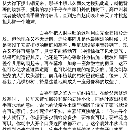
从大襟下摸出铜元来。那些小贩儿久而久之摸熟此道，就把背
著的馍篓子、挑着的糖担子停在白家门外的槐树下，高声叫着
或者使劲摇着手里的铃鼓儿，直到把白赵氏唤出来买了才挑起
担儿挪一个地摊。
白嘉轩把人财两旺的这种局面完全归结於迁
坟。但他现在又不无遗憾。迁坟那阵儿是他最困难的时候，只
是箍砌了安置棺柩的暗庭和墓室，明庭却没能用青砖砌了。现
在又不好再翻修了，灵骨不能移动万一冲撞惊扰了风水灵气，
结果可能适得其反。他还是下决心采取补救措施，把坟堆周围
整个儿用砖砌起来，再在墓堆上加修一座象徵性的房屋，这不
但可以使坟墓遮风避雨，也可以使白鹿的精灵安驻，避免割草
挖柴的人到坟头滋扰。前几年植栽的柏树已很旺盛，後来，又
移栽了几棵枳树，於是这墓地就成为一座最像样的坟茔了。
白嘉轩随之陷入一桩纠纷里。在给父亲修造
坟墓时，一位前来帮忙搬砖和泥的鹿姓小伙，同他吐露出想卖
半亩水地的意向，说他的父亲在土壕里掷骰子输光了家当就没
有再进家门，如今死活都不知。白嘉轩爽快地说：「你去寻个
中人就行了。你想要多少我给你多少，要粮食可以，要棉花也
可以。你朝中人开个口我连回放都不讲。」这个鹿姓小伙儿自
然找到冷先生做中人。冷先生向白嘉轩传递了卖主开口的要