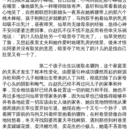
一对山桃木旋成的小棒槌。百日以後，小马驹就把那小棒槌含
在嘴里，像吮吸乳头一样咂得吱吱有声。嘉轩和仙草看着就会
心地笑了，自然都联想到新婚头一夜系在她裤腰带上的那六个
桃木棒槌。孩子刚刚过岁就断奶了，马驹双手抱着仙草的乳房
却吸不出乳汁，昼夜啼哭。仙草尚无做母亲的经验，急得心神
不安问婆婆怎麽回事。白赵氏不仅不慌不急反而有些幸灾乐祸
地说：「奶汁儿怕是给另一个暗里夺了吃光了。」仙草突然红
了脸，又想起夜里丈夫和她作爱时吮咂乳房的情景。後来才悟
出阿婆并没有取笑的意思，暗里夺了吃光了奶汁儿的是指自己
肚里又有一个了。
第二个孩子出生以後取名骡驹，这个家庭里
的关系才发生了根本性变化。由罂粟引种成功骤然而起的财源
兴旺和两个儿子相继出生带来的人丁兴旺，彻底扫除了白家母
子心头的阴影和晦气。白赵氏已经不再过问儿子的家事和外
事，完全相信嘉轩已经具备处置这一切的能力和手段。她也不
再过多地过问仙草管理家务的事，因为仙草也已锻炼得能够井
井有条地处置一切应该由女人做的家务。她自觉地悄悄地从秉
德死後的主宰位置开始引退。她现在抱一个又引一个孙子，哄
着脚下跟前的马驹又抖着怀里抱看的骡驹，在村巷里骄傲自得
地转悠着，冬天寻找阳婆而夏天寻找树荫。遇到那些到村巷里
来卖罐罐花馍、卖洋糖圪塔、卖花生的小贩儿，她毫不吝啬地