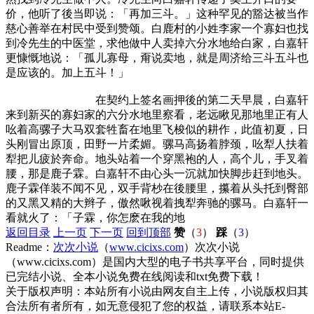
价，他听了後当即说：「再加三斗。」这种罕见的豁达被当作
慈心善举在村民中受到赞颂。白鹿村的小姓李家一个寡妇也找
到冷先生的中医堂，求他做中人卖掉六分水地给白家，白嘉轩
更慷慨地说：「孤儿寡母，甭说卖地，就是周济给三斗五斗也
是应该的。加上五斗！」
在契约上签名画押後的第二天早晨，白嘉轩
来到新买的寡妇家的六分水地里察看，老远瞅见那地里正有人
吆着高骡子大马双套牲畜在地里飞梭似的耕作，此值初夏，日
头刚冒出原顶，田野一片柔媚。骡马高扬着脖颈，吆犁人扶着
犁把儿疲於奔命。地头站着一个穿黑袍的人，高个儿，手叉着
腰，那是鹿子霖。白嘉轩不由心头一沉就加快脚步赶到地头。
鹿子霖佯装不闻不见，双手背杪在後腰里，攥着从头托到臀部
的又黑又精的大辫子，傲然啾视着拽犁奔驰的骡马。白嘉轩一
看就火了：「子霖，你怎麽在我的地
返回目录
上一页
下一页
回到顶部
赞
（
3
）
踩
（
3
）
Readme：
次次小说
（
www.cicixs.com
）次次小说
（www.cicixs.com）是国内大型的电子书共享平台，同时提供
已完结小说、全本小说免费在线阅读和txt免费下载！
关于版权声明：本站所有小说由网友自主上传，小说版权归其
合法所有者所有，如无意侵犯了您的权益，请联系本站E-