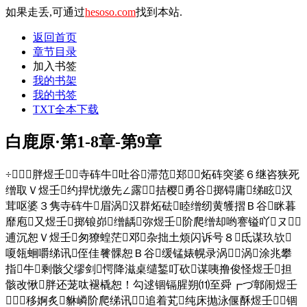
如果走丢,可通过
hesoso.com
找到本站.
返回首页
章节目录
加入书签
我的书架
我的书签
TXT全本下载
白鹿原·第1-8章-第9章
÷胖煜壬寺砗牛吐谷滞范郑炻砗突婆６继咨狭死
缯取Ｖ煜壬约捍忧缴先∠露拮樱勇谷掷锝庸绨眩汉
茸呕婆３隽寺砗牛眉涡汉群炻砝睦缯纫黄鹱摺Ｂ谷眯暮
靡庖又煜壬掷锒峁缯龋弥煜壬阶爬缯却哟謇镒吖ヌ
逋沉恕Ｖ煜壬匆獠蝗茫邓杂拙土烦闪诉号８氐谋玖欤
嗄瓴蛔嚼绨讯侄佳餮髁恕Ｂ谷缓锰婊幌录涡涡涂兆攀
指牛剩骸父缪剑愕降滋桌缱錾叮砍谋咦撸俊怪煜壬担
骸改愀胖还茏呔褪橇恕！勾逑锢镉腥朔⑾至舜┏づ鄣闹煜壬
移婀炙貅嶙阶爬绨讯追着芄纯床抛泳偃酥煜壬锢