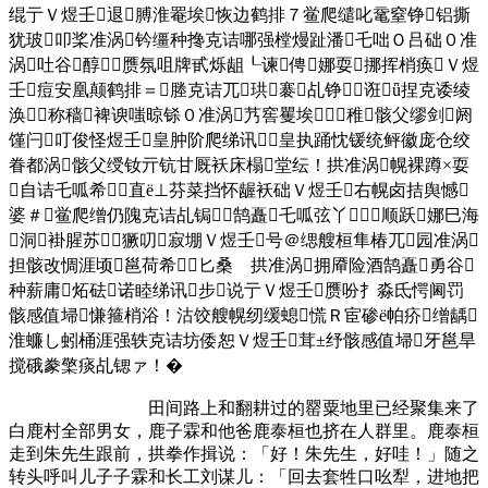
绲亍Ｖ煜壬退膊淮罨埃恢边鹤排７鲎爬缱叱鼋窒铮铝撕
犹玻叩桨准涡钤缰种搀克诘哪强樘熳趾潘乇咄Ｏ吕础０准
涡吐谷醇赝氛咀牌甙烁龃┖谏俜娜耍挪挥梢痪Ｖ煜
壬痘安凰颠鹤排＝塍克诘兀珙褰乩铮诳ǖ捏克诿绫
涣称穑裨谀嗤晾铩０准涡艿窖矍埃＄稚骸父缪剑阏
馑闩叮俊怪煜壬皇肿阶爬绨讯皇执踊忱锾统鲆徽庞仓绞
眷都涡骸父绶钕亓钪甘厩袄床榻堂纭！拱准涡幌裸蹲×耍
自诘乇呱希直ё⊥芬菜挡怀龌袄础Ｖ煜壬右幌卤拮舆憾
婆＃鲎爬缯仍隗克诘乩锔鹄矗乇呱弦丫顺跃娜巳海
洞褂腥苏獗叨寂堋Ｖ煜壬号＠缌艘桓隼椿兀园准涡
担骸改惆涯顷邕荷希匕桑 拱准涡拥厣险酒鹄矗勇谷
种薪庸炻砝诺睦绨讯步说亍Ｖ煜壬赝吩扌淼氐愕阃罚
骸感值埽慊箍梢浴！沽饺艘幌纫缓螅慌Ｒ宦碜ё帕疥缯龋
淮蠊し蚓桶涯强轶克诘坊倭恕Ｖ煜壬茸±纾骸感值埽牙邕旱
搅硪豢檠痰乩锶ァ！�
田间路上和翻耕过的罂粟地里已经聚集来了
白鹿村全部男女，鹿子霖和他爸鹿泰桓也挤在人群里。鹿泰桓
走到朱先生跟前，拱拳作揖说：「好！朱先生，好哇！」随之
转头呼叫儿子子霖和长工刘谋儿：「回去套牲口吆犁，进地把