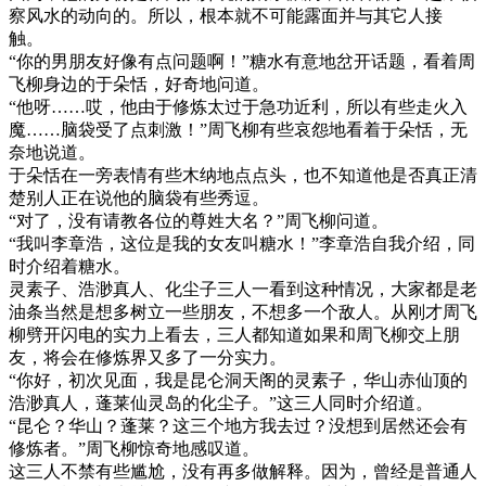
察风水的动向的。所以，根本就不可能露面并与其它人接
触。
“你的男朋友好像有点问题啊！”糖水有意地岔开话题，看着周
飞柳身边的于朵恬，好奇地问道。
“他呀……哎，他由于修炼太过于急功近利，所以有些走火入
魔……脑袋受了点刺激！”周飞柳有些哀怨地看着于朵恬，无
奈地说道。
于朵恬在一旁表情有些木纳地点点头，也不知道他是否真正清
楚别人正在说他的脑袋有些秀逗。
“对了，没有请教各位的尊姓大名？”周飞柳问道。
“我叫李章浩，这位是我的女友叫糖水！”李章浩自我介绍，同
时介绍着糖水。
灵素子、浩渺真人、化尘子三人一看到这种情况，大家都是老
油条当然是想多树立一些朋友，不想多一个敌人。从刚才周飞
柳劈开闪电的实力上看去，三人都知道如果和周飞柳交上朋
友，将会在修炼界又多了一分实力。
“你好，初次见面，我是昆仑洞天阁的灵素子，华山赤仙顶的
浩渺真人，蓬莱仙灵岛的化尘子。”这三人同时介绍道。
“昆仑？华山？蓬莱？这三个地方我去过？没想到居然还会有
修炼者。”周飞柳惊奇地感叹道。
这三人不禁有些尴尬，没有再多做解释。因为，曾经是普通人