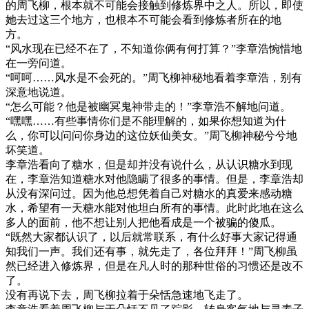
的周飞柳，根本就不可能会接触到修炼界中之人。所以，即使
她去过这三个地方，也根本不可能会看到修炼者所在的地
方。
“风水现在已经不在了，不知道你俩有何打算？”李章浩惋惜地
在一旁问道。
“呵呵……风水是不会死的。”周飞柳神秘地看着李章浩，别有
深意地说道。
“怎么可能？他是被幽冥鬼神带走的！”李章浩不解地问道。
“嘿嘿……有些事情你们是不能理解的，如果你想知道为什
么，你可以问问你身边的这位妖仙美女。”周飞柳神秘兮兮地
坏笑道。
李章浩看向了糖水，但是却并没有说什么，从认识糖水到现
在，李章浩知道糖水对他隐瞒了很多的事情。但是，李章浩却
从没有深问过。因为他总想凭着自己对糖水的真爱来感动糖
水，希望有一天糖水能对他坦白所有的事情。此时此地在这么
多人的面前，他不想让别人把他看成是一个被骗的傻瓜。
“既然大家都认识了，以后就常联系，有什么好事大家记得通
知我们一声。我们还有事，就先走了，各位拜拜！”周飞柳虽
然已经进入修炼界，但是在凡人时的那种世俗的习惯还是改不
了。
没有再说下去，周飞柳拉着于朵恬急速地飞走了。