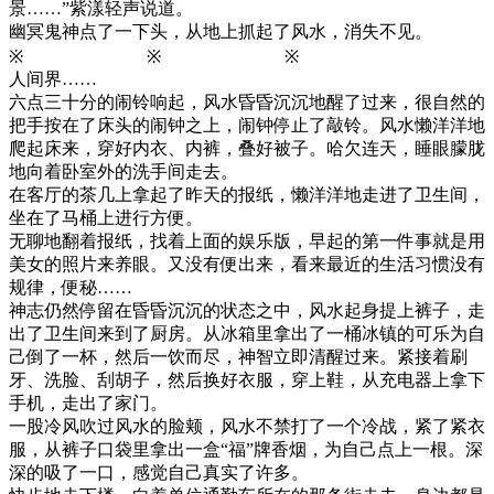
景……”紫漾轻声说道。
幽冥鬼神点了一下头，从地上抓起了风水，消失不见。
※ ※ ※
人间界……
六点三十分的闹铃响起，风水昏昏沉沉地醒了过来，很自然的
把手按在了床头的闹钟之上，闹钟停止了敲铃。风水懒洋洋地
爬起床来，穿好内衣、内裤，叠好被子。哈欠连天，睡眼朦胧
地向着卧室外的洗手间走去。
在客厅的茶几上拿起了昨天的报纸，懒洋洋地走进了卫生间，
坐在了马桶上进行方便。
无聊地翻着报纸，找着上面的娱乐版，早起的第一件事就是用
美女的照片来养眼。又没有便出来，看来最近的生活习惯没有
规律，便秘……
神志仍然停留在昏昏沉沉的状态之中，风水起身提上裤子，走
出了卫生间来到了厨房。从冰箱里拿出了一桶冰镇的可乐为自
己倒了一杯，然后一饮而尽，神智立即清醒过来。紧接着刷
牙、洗脸、刮胡子，然后换好衣服，穿上鞋，从充电器上拿下
手机，走出了家门。
一股冷风吹过风水的脸颊，风水不禁打了一个冷战，紧了紧衣
服，从裤子口袋里拿出一盒“福”牌香烟，为自己点上一根。深
深的吸了一口，感觉自己真实了许多。