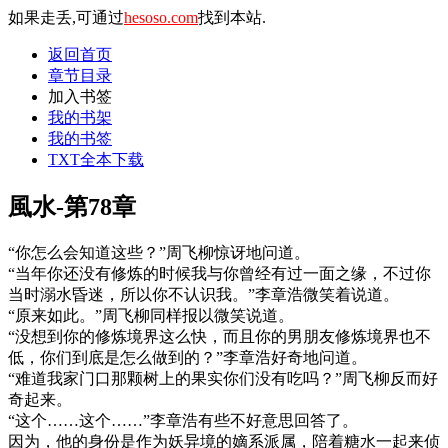
如果走丢,可通过
hesoso.com
找到本站.
返回首页
章节目录
加入书签
我的书架
我的书签
TXT全本下载
風水-第78章
“你怎么会知道这些？”周飞柳惊讶地问道。
“当年你还没有修炼的时候我与你曾经有过一面之缘，不过你
当时溺水昏迷，所以你不认识我。”李章浩微笑着说道。
“原来如此。”周飞柳同样报以微笑说道。
“没想到你的修炼境界这么快，而且你的男朋友修炼境界也不
低，你们到底是怎么做到的？”李章浩好奇地问道。
“难道我家门口那颗树上的果实你们没有吃吗？”周飞柳反而好
奇起来。
“这个……这个……”李章浩有些不好意思回答了。
因为，他的身份是作为妖异境的嫡系派属，陪着糖水一起来侦