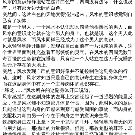
风水的意识静静地站在这片白色中，四周没有边际，什么也没
有，只有那无边无际的白色。
突然间，这片白色的天地变得混浊起来，风水的意识感觉到自
己有了实体。
那是一个男人，一个风水不认识却又感觉他很熟悉的男人，而
风水的意识此时就在这个男人的身上。也就是说，这个男人此
时就是风水，而风水同样已经成为了这个男人的意识。
风水轻轻地睁开眼睛，发现在自己面前有一片混沌的世界，这
个世界里面到处充盈着五彩缤纷的灵气。在风水的四周无数千
奇百怪的生命都在沉睡着，只有他一个人站立在这万千沉睡的
生命所存在的大地上。
突然，风水发现自己的意识好像并不能控制住这副身体的行
动。这时，风水才知道只是自己的意识寄生在这副身体之中，
而在这副身体中有另一个主导肉体的意识存在。
“释龙……”风水所在的这副身体开口说道。
风水感觉到在这副身体的左耳上突然泛起了一道强烈的能量反
应，但是风水却不知道那具体是什么。因为，此时风水的意识
只能通过这副肉身的五感来观察与感受周围的事物，而肉身的
支配权力却由另一个存在于肉身之中的意识来主导。
这副肉身由左耳上拿下来一个龙型的耳环，轻轻地向着天的方
向用力抛去，那抛出的力量很轻。但是，那枚龙型的耳环，却
被抛得很高。风水看到这枚龙型的耳型已经飞进了那混沌之