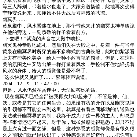
李章浩看着周飞柳与于朵恬不见了踪影，转身客气地与灵素子
等三人辞别，带着糖水也走了。大家分道扬镳，此地再次变得
宁静安逸起来，却掩饰不住大战后被摧残的苍凉。
幽冥界……
黄泉殿中，风水昏迷在地上，那个带他来此的幽冥鬼神单膝跪
在他的旁边，一副恭敬的样子看着前方。
“下去吧！”紫漾的声音在大殿中响起。
幽冥鬼神恭敬地施礼，然后消失在大殿之中。身着一件与当年
黄泉在幽冥界时所穿的差不多样式的古典长服，此时的紫漾看
上去有些美伦美奂，给人一种不敢直视的感觉。但是，在这种
美的氛围之中又透出般一样打量着风水，手控制不住地轻抚着
风水的身体，给人的感觉像是爱不释手。
“这么快就又见面了……”紫漾轻声说道。
2004…12…9 11：42：00
但是，风水仍然在昏迷中，无法回答她的话。
“现在幽冥界已经全部被我再次封印起来了，不管是神、仙、
妖，或者是其它的任何生命，如果没有我的允许以及幽冥鬼神
的引领都不可能会来到这里。就算是有着空间移动的传送阵也
无法破开幽冥界的禁制，我终于成为了这一界的主人，却总是
有些事情还记不起来。对于你，我虽然感觉很熟悉，却只不过
是上次有过一面之缘。但是，这种熟悉的感觉却像是有很久很
久之前我们就已经认识了，这种感觉真是好奇怪……把你带到