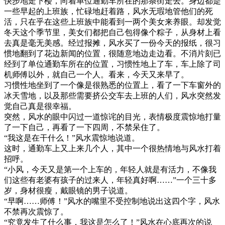
快步地走下楼，向着单位通勤车所在的那条街走去。身边都是
一些早起的上班族，忙碌地赶着路，风水无瑕地管他们的死
活，只在乎在这些上班族中能看到一两个美女来养眼。却发觉
冬天这个季节里，美女们都把自己包得像个粽子，从身材上看
去真是毫无美感。经过报摊，风水买了一份今天的报纸，很习
惯地翻到了花边新闻的位置，很随意地边走边看。不消片刻已
经到了单位通勤车所在的位置，习惯性地上了车，车上除了司
机师傅以外，就自己一个人。看来，今天又来早了。
习惯性地坐到了一个像是很熟悉的位置上，看了一下车窗外的
冰天雪地，以及那些需要挤公交车去上班的人们，风水突然发
觉自己真是很幸福。
突然，风水的眼中闪过一道惊诧的目光，表情极度震惊地打量
了一下自己，再看了一下四周，不禁呆住了。
“我这是在干什么！”风水震惊地说道。
这时，通勤车上又上来几个人，其中一个很热情地与风水打着
招呼。
“小风，今天又是第一个上车的，年轻人就是有活力，不像我
们这些有老婆有孩子的过来人，年轻真好啊……”一个三十多
岁，身材很瘦，戴眼镜的男子说道。
“早啊……师傅！”风水的嘴里不受控制地说出这四个字，风水
不禁再次震惊了。
“究竟发生了什么事，我这是怎么了！”风水在心底再次的说