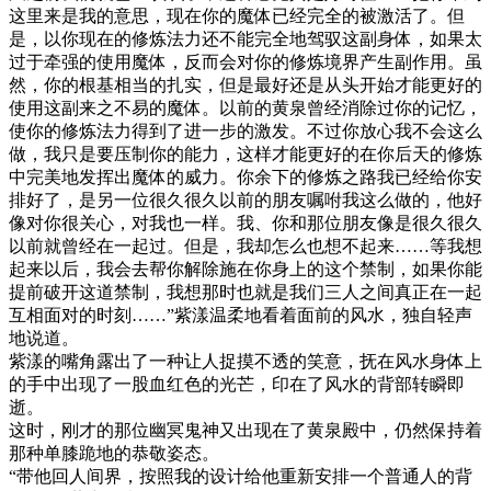
这里来是我的意思，现在你的魔体已经完全的被激活了。但
是，以你现在的修炼法力还不能完全地驾驭这副身体，如果太
过于牵强的使用魔体，反而会对你的修炼境界产生副作用。虽
然，你的根基相当的扎实，但是最好还是从头开始才能更好的
使用这副来之不易的魔体。以前的黄泉曾经消除过你的记忆，
使你的修炼法力得到了进一步的激发。不过你放心我不会这么
做，我只是要压制你的能力，这样才能更好的在你后天的修炼
中完美地发挥出魔体的威力。你余下的修炼之路我已经给你安
排好了，是另一位很久很久以前的朋友嘱咐我这么做的，他好
像对你很关心，对我也一样。我、你和那位朋友像是很久很久
以前就曾经在一起过。但是，我却怎么也想不起来……等我想
起来以后，我会去帮你解除施在你身上的这个禁制，如果你能
提前破开这道禁制，我想那时也就是我们三人之间真正在一起
互相面对的时刻……”紫漾温柔地看着面前的风水，独自轻声
地说道。
紫漾的嘴角露出了一种让人捉摸不透的笑意，抚在风水身体上
的手中出现了一股血红色的光芒，印在了风水的背部转瞬即
逝。
这时，刚才的那位幽冥鬼神又出现在了黄泉殿中，仍然保持着
那种单膝跪地的恭敬姿态。
“带他回人间界，按照我的设计给他重新安排一个普通人的背