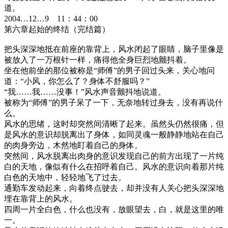
道。
2004…12…9 11：44：00
第六章起始的终结（完结篇）
把头深深地抵在前座的靠背上，风水闭起了眼睛，脑子里像是
被放入了一万根针一样，痛得他全身巨烈地颤抖着。
坐在他前坐的那位被称是“师傅”的男子回过头来，关心地问
道：“小风，你怎么了？身体不舒服吗？”
“我……我……没事！”风水声音颤抖地说道。
被称为“师傅”的男子呆了一下，无奈地转过身去，没有再说什
么。
风水的思绪，这时却突然间清晰了起来。虽然头仍然很痛，但
是风水的意识却脱离出了身体，如同灵魂一般静静地站在自己
的肉身旁边，木然地盯着自己的身体。
突然间，风水脱离出肉身的意识发现自己的前方出现了一片纯
白的天地，像似有什么在招呼着自己。风水的意识向着那片纯
白色的天地中，轻轻地飞了过去。
通勤车发动起来，向着终点驶去，却并没有人关心把头深深地
埋在靠背上的风水。
四周一片全白色，什么也没有，放眼望去，白，就是这里的唯
一。